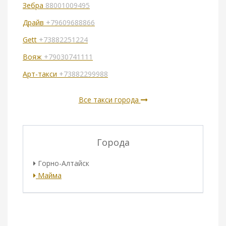
Зебра
88001009495
Драйв
+79609688866
Gett
+73882251224
Вояж
+79030741111
Арт-такси
+73882299988
Все такси города
Города
Горно-Алтайск
Майма