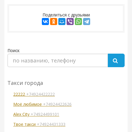
Поделиться с друзьями
Поиск
Такси города
22222
+74924422222
Моё любимое
+74924422626
Alex Сity
+74924499101
Твое такси
+74924431333