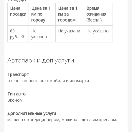
Цена
Цена за 1
Цена за 1
Время
посадки
км по
км за
ожидания
городу
городом
(беспл.)
80
Не
Не указана
Не указано
рублей
указана
Автопарк и доп.услуги
Транспорт
отечественные автомобили и иномарки
Тип авто
Эконом
Дополнительные услуги
машина с кондиционером, машина с детским креслом.