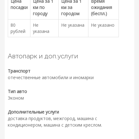
Цена
Цена за 1
Цена за 1
Время
посадки
км по
км за
ожидания
городу
городом
(беспл.)
80
Не
Не указана
Не указано
рублей
указана
Автопарк и доп.услуги
Транспорт
отечественные автомобили и иномарки
Тип авто
Эконом
Дополнительные услуги
доставка продуктов, межгород, машина с
кондиционером, машина с детским креслом.