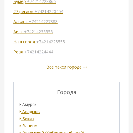
Бумер
+74214228866
27 регион
+74214220404
Альянс
+74214227888
Аист
+74214235555
Наш город
+74214225555
Реал
+74214224444
Все такси города
Города
Амурск
Анадырь
Бикин
Ванино
Вяземский (Хабаровский край)