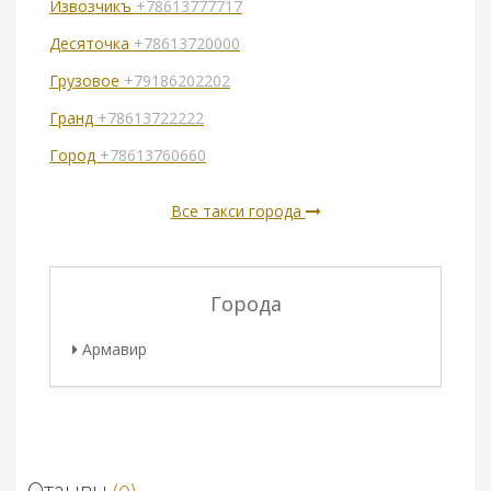
Извозчикъ
+78613777717
Десяточка
+78613720000
Грузовое
+79186202202
Гранд
+78613722222
Город
+78613760660
Все такси города
Города
Армавир