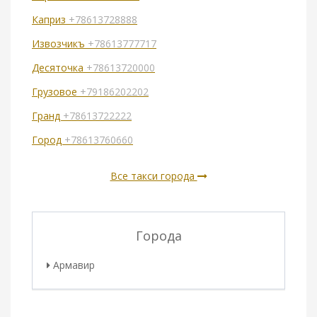
Каприз
+78613728888
Извозчикъ
+78613777717
Десяточка
+78613720000
Грузовое
+79186202202
Гранд
+78613722222
Город
+78613760660
Все такси города
Города
Армавир