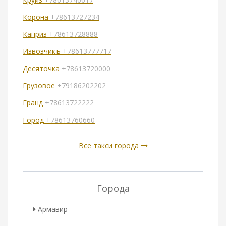
Корона
+78613727234
Каприз
+78613728888
Извозчикъ
+78613777717
Десяточка
+78613720000
Грузовое
+79186202202
Гранд
+78613722222
Город
+78613760660
Все такси города
Города
Армавир