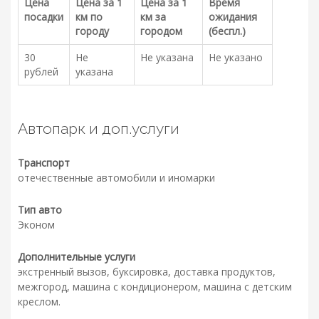
Цена
Цена за 1
Цена за 1
Время
посадки
км по
км за
ожидания
городу
городом
(беспл.)
30
Не
Не указана
Не указано
рублей
указана
Автопарк и доп.услуги
Транспорт
отечественные автомобили и иномарки
Тип авто
Эконом
Дополнительные услуги
экстренный вызов, буксировка, доставка продуктов,
межгород, машина с кондиционером, машина с детским
креслом.