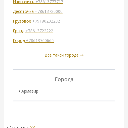
Извозчикъ
+78613777717
Десяточка
+78613720000
Грузовое
+79186202202
Гранд
+78613722222
Город
+78613760660
Все такси города
Города
Армавир