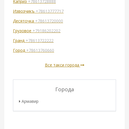
Каприз
+78613728888
Извозчикъ
+78613777717
Десяточка
+78613720000
Грузовое
+79186202202
Гранд
+78613722222
Город
+78613760660
Все такси города
Города
Армавир