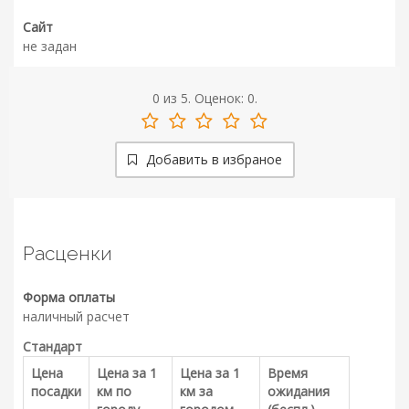
Сайт
не задан
0
из
5.
Оценок:
0
.
Добавить в избраное
Расценки
Форма оплаты
наличный расчет
Стандарт
Цена
Цена за 1
Цена за 1
Время
посадки
км по
км за
ожидания