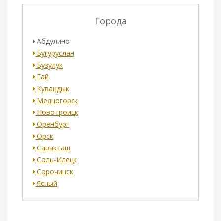
Города
Абдулино
Бугуруслан
Бузулук
Гай
Кувандык
Медногорск
Новотроицк
Оренбург
Орск
Саракташ
Соль-Илецк
Сорочинск
Ясный