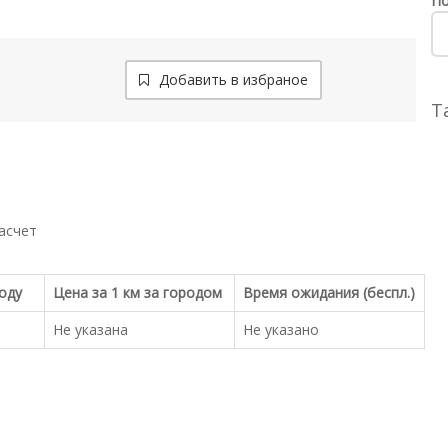
По
Добавить в избраное
Т
асчет
роду
Цена за 1 км за городом
Время ожидания (беспл.)
Не указана
Не указано