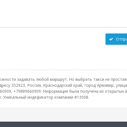
Отпр
ожности задавать любой маршрут. Но выбрать такси не простая 
есу 352923, Россия, Краснодарский край, город Армавир, улица М
60909, +79889660909. Информация была получена из открытых и
зе. Уникальный индефикатор компании #13508.