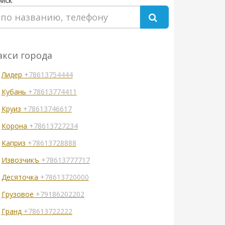
иск
акси города
Лидер
+78613754444
Кубань
+78613774411
Круиз
+78613746617
Корона
+78613727234
Каприз
+78613728888
Извозчикъ
+78613777717
Десяточка
+78613720000
Грузовое
+79186202202
Гранд
+78613722222