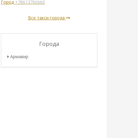
Город
+78613760660
Все такси города
Города
Армавир