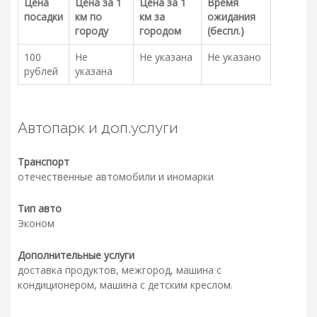
Цена
Цена за 1
Цена за 1
Время
посадки
км по
км за
ожидания
городу
городом
(беспл.)
100
Не
Не указана
Не указано
рублей
указана
Автопарк и доп.услуги
Транспорт
отечественные автомобили и иномарки
Тип авто
Эконом
Дополнительные услуги
доставка продуктов, межгород, машина с
кондиционером, машина с детским креслом.