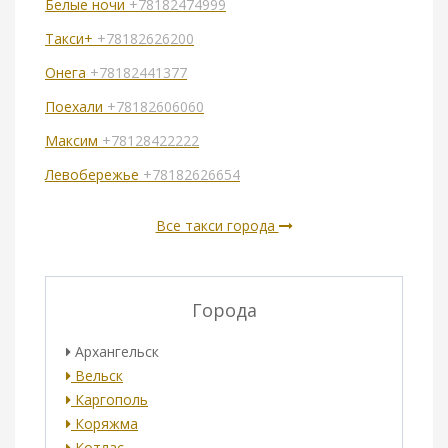
Белые ночи
+78182474999
Такси+
+78182626200
Онега
+78182441377
Поехали
+78182606060
Максим
+78128422222
Левобережье
+78182626654
Все такси города
Города
Архангельск
Вельск
Каргополь
Коряжма
Котлас