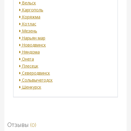
Вельск
Каргополь
Коряжма
Котлас
Мезень
Нарьян мар
Новодвинск
Няндома
Онега
Плесецк
Северодвинск
Сольвычегодск
Шенкурск
Отзывы
(0)