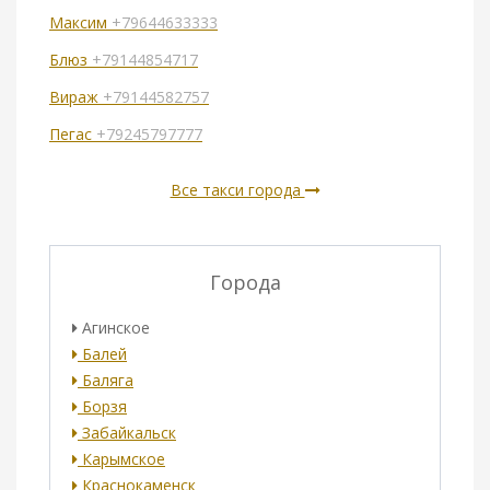
Максим
+79644633333
Блюз
+79144854717
Вираж
+79144582757
Пегас
+79245797777
Все такси города
Города
Агинское
Балей
Баляга
Борзя
Забайкальск
Карымское
Краснокаменск