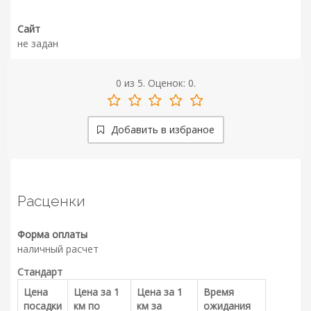
Сайт
не задан
0
из
5.
Оценок:
0
.
Добавить в избраное
Расценки
Форма оплаты
наличный расчет
Стандарт
Цена
Цена за 1
Цена за 1
Время
посадки
км по
км за
ожидания