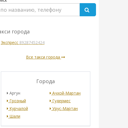
иск
акси города
Экспресс
89287452424
Все такси города
Города
Аргун
Ачхой-Мартан
Грозный
Гудермес
Курчалой
Урус-Мартан
Шали