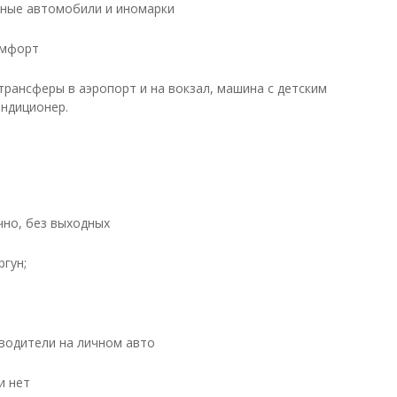
ные автомобили и иномарки
омфорт
трансферы в аэропорт и на вокзал, машина с детским
ондиционер.
чно, без выходных
ргун;
водители на личном авто
и нет