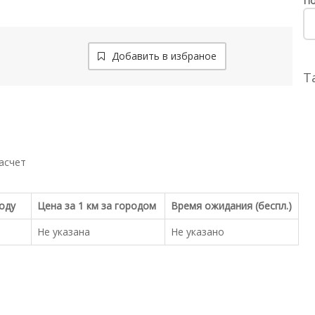
По
Добавить в избраное
Т
асчет
роду
Цена за 1 км за городом
Время ожидания (беспл.)
Не указана
Не указано