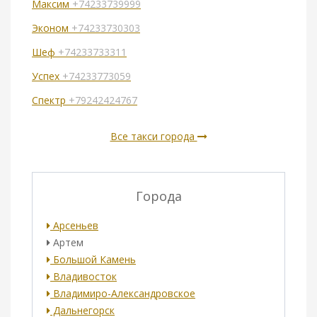
Максим
+74233739999
Эконом
+74233730303
Шеф
+74233733311
Успех
+74233773059
Спектр
+79242424767
Все такси города
Города
Арсеньев
Артем
Большой Камень
Владивосток
Владимиро-Александровское
Дальнегорск