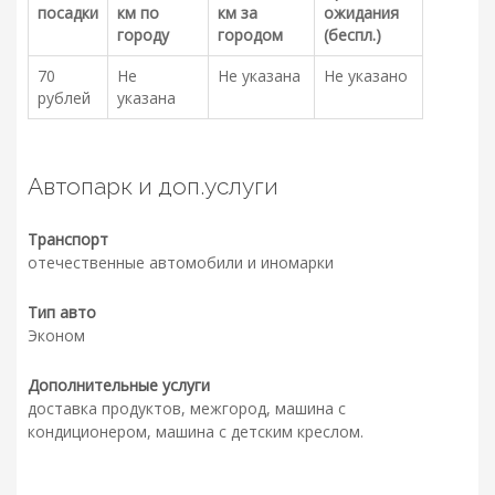
посадки
км по
км за
ожидания
городу
городом
(беспл.)
70
Не
Не указана
Не указано
рублей
указана
Автопарк и доп.услуги
Транспорт
отечественные автомобили и иномарки
Тип авто
Эконом
Дополнительные услуги
доставка продуктов, межгород, машина с
кондиционером, машина с детским креслом.