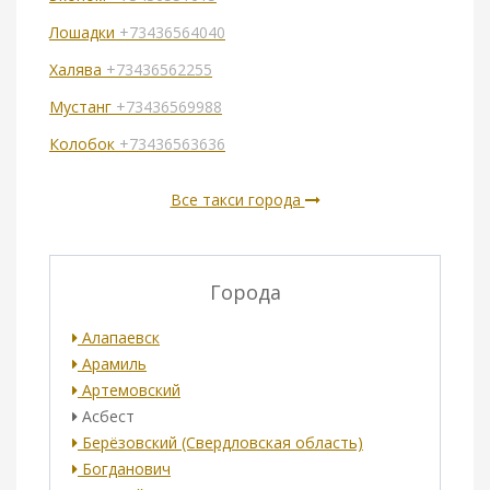
Лошадки
+73436564040
Халява
+73436562255
Мустанг
+73436569988
Колобок
+73436563636
Все такси города
Города
Алапаевск
Арамиль
Артемовский
Асбест
Берёзовский (Свердловская область)
Богданович