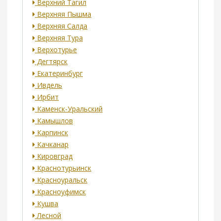
Верхний Тагил
Верхняя Пышма
Верхняя Салда
Верхняя Тура
Верхотурье
Дегтярск
Екатеринбург
Ивдель
Ирбит
Каменск-Уральский
Камышлов
Карпинск
Качканар
Кировград
Краснотурьинск
Красноуральск
Красноуфимск
Кушва
Лесной