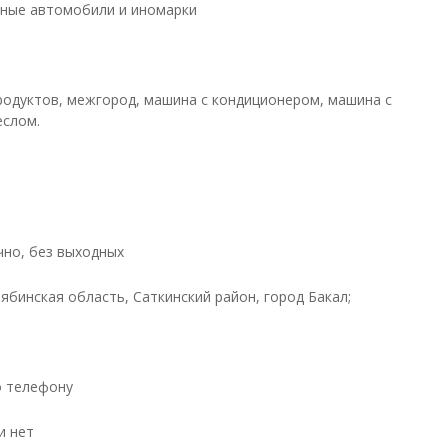
ные автомобили и иномарки
родуктов, межгород, машина с кондиционером, машина с
еслом.
чно, без выходных
ябинская область, Саткинский район, город Бакал;
о телефону
и нет