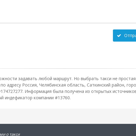
Отпр
ожности задавать любой маршрут. Но выбрать такси не простая 
о адресу Россия, Челябинская область, Саткинский район, город
9174727277. Информация была получена из открытых источников
ный индефикатор компании #13760.
ми о такси