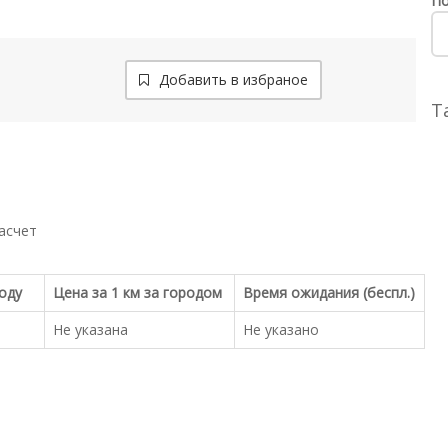
По
Добавить в избраное
Т
асчет
роду
Цена за 1 км за городом
Время ожидания (беспл.)
Не указана
Не указано