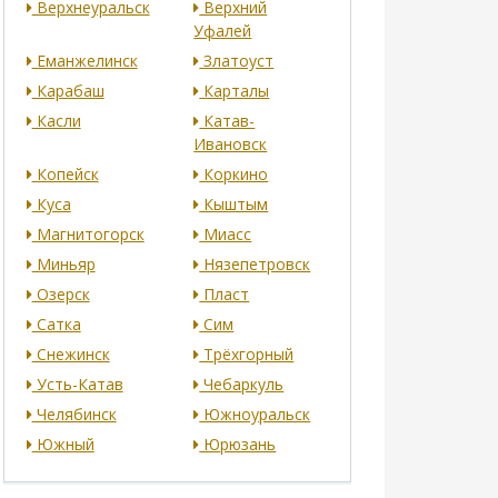
Верхнеуральск
Верхний
Уфалей
Еманжелинск
Златоуст
Карабаш
Карталы
Касли
Катав-
Ивановск
Копейск
Коркино
Куса
Кыштым
Магнитогорск
Миасс
Миньяр
Нязепетровск
Озерск
Пласт
Сатка
Сим
Снежинск
Трёхгорный
Усть-Катав
Чебаркуль
Челябинск
Южноуральск
Южный
Юрюзань