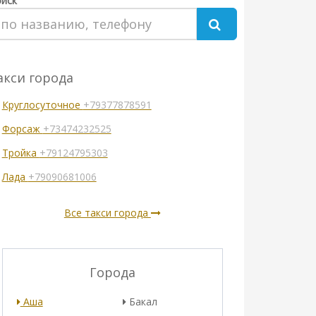
иск
акси города
Круглосуточное
+79377878591
Форсаж
+73474232525
Тройка
+79124795303
Лада
+79090681006
Все такси города
Города
Аша
Бакал