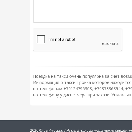
Поездка на такси очень популярна за счет возм
Информация о такси Тройка которое находится п
по телефонам +79124795303, +79373368944, +7
по телефону у диспетчера при заказе. Уникаль
2026 ©
car4you.su /
Агрегатор с актуальными сведения