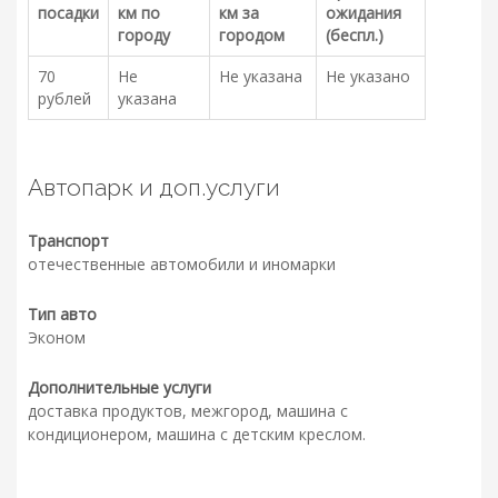
посадки
км по
км за
ожидания
городу
городом
(беспл.)
70
Не
Не указана
Не указано
рублей
указана
Автопарк и доп.услуги
Транспорт
отечественные автомобили и иномарки
Тип авто
Эконом
Дополнительные услуги
доставка продуктов, межгород, машина с
кондиционером, машина с детским креслом.