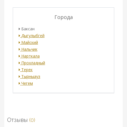
Города
Баксан
Дыгулыбгей
Майский
Нальчик
Нарткала
Прохладный
Терек
Тырныауз
Чегем
Отзывы
(0)