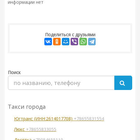
информации нет
Поделиться с друзьями
Поиск
Такси города
Югтранс (ИНН:2614017708)
+78655831554
Люкс
+78655833055
Десятка
+79054655110