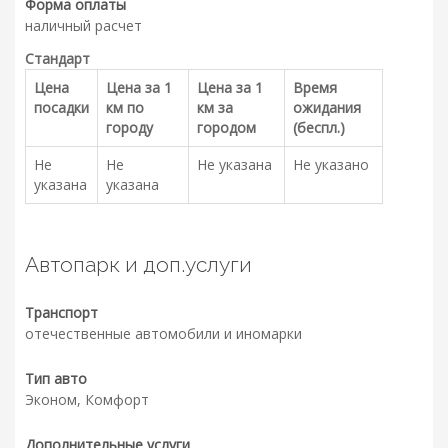
Форма оплаты
наличный расчет
Стандарт
Цена
Цена за 1
Цена за 1
Время
посадки
км по
км за
ожидания
городу
городом
(беспл.)
Не
Не
Не указана
Не указано
указана
указана
Автопарк и доп.услуги
Транспорт
отечественные автомобили и иномарки
Тип авто
Эконом, Комфорт
Дополнительные услуги