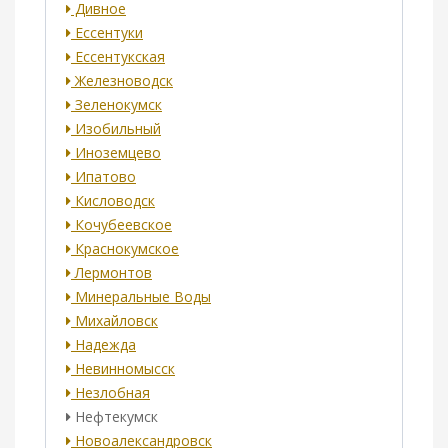
Дивное
Ессентуки
Ессентукская
Железноводск
Зеленокумск
Изобильный
Иноземцево
Ипатово
Кисловодск
Кочубеевское
Краснокумское
Лермонтов
Минеральные Воды
Михайловск
Надежда
Невинномысск
Незлобная
Нефтекумск
Новоалександровск