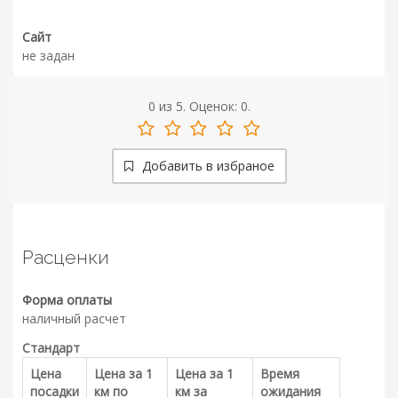
Сайт
не задан
0
из
5.
Оценок:
0
.
Добавить в избраное
Расценки
Форма оплаты
наличный расчет
Стандарт
Цена
Цена за 1
Цена за 1
Время
посадки
км по
км за
ожидания