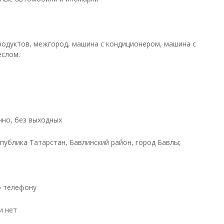
родуктов, межгород, машина с кондиционером, машина с
еслом.
чно, без выходных
спублика Татарстан, Бавлинский район, город Бавлы;
о телефону
и нет