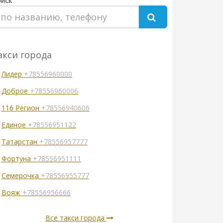
иск
акси города
Лидер
+78556960000
Доброе
+78556960006
116 Регион
+78556940606
Единое
+78556951122
Татарстан
+78556957777
Фортуна
+78556951111
Семерочка
+78556955777
Вояж
+78556956666
Все такси города