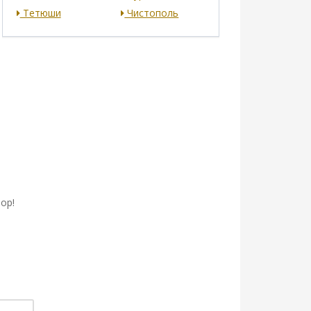
Тетюши
Чистополь
ор!