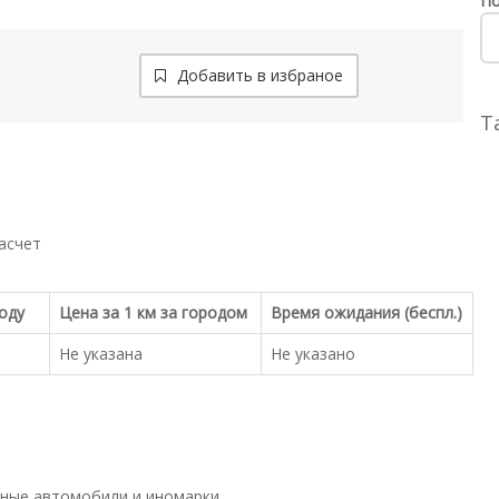
По
Добавить в избраное
Т
асчет
роду
Цена за 1 км за городом
Время ожидания (беспл.)
Не указана
Не указано
ные автомобили и иномарки