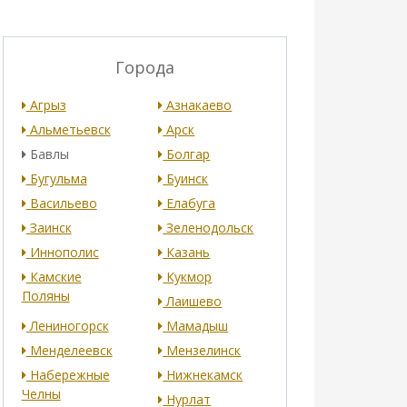
Города
Агрыз
Азнакаево
Альметьевск
Арск
Бавлы
Болгар
Бугульма
Буинск
Васильево
Елабуга
Заинск
Зеленодольск
Иннополис
Казань
Камские
Кукмор
Поляны
Лаишево
Лениногорск
Мамадыш
Менделеевск
Мензелинск
Набережные
Нижнекамск
Челны
Нурлат