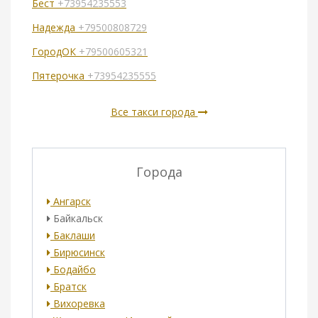
Бест
+73954235553
Надежда
+79500808729
ГородОК
+79500605321
Пятерочка
+73954235555
Все такси города
Города
Ангарск
Байкальск
Баклаши
Бирюсинск
Бодайбо
Братск
Вихоревка