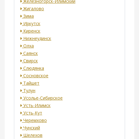
Железногорск-Илимский
Жигалово
Зима
Иркутск
Киренск
Нижнеудинск
Олха
Саянск
Свирск
Слюдянка
Сосновское
Тайшет
Тулун
Усолье-Сибирское
Усть-Илимск
Усть-Кут
Черемхово
Чунский
Шелехов