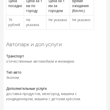
Цена
Цена за 1
Цена за 1
Время
посадки
км по
км за
ожидания
городу
городом
(беспл.)
70
Не
Не указана
Не указано
рублей
указана
Автопарк и доп.услуги
Транспорт
отечественные автомобили и иномарки
Тип авто
Эконом
Дополнительные услуги
доставка продуктов, межгород, машина с
кондиционером, машина с детским креслом.