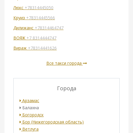
Люкс
+78314445050
Круиз
+78314445566
Дилижанс
+78314464747
ВОЯЖ
+7 8314444747
Вираж
+78314441626
Все такси города
Города
Арзамас
Балахна
Богородск
Бор (Нижегородская область)
Ветлуга