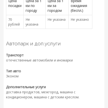
Цена
Цена за 1
Цена за 1
Время
посадки
км по
км за
ожидания
городу
городом
(беспл.)
70
Не
Не указана
Не указано
рублей
указана
Автопарк и доп.услуги
Транспорт
отечественные автомобили и иномарки
Тип авто
Эконом
Дополнительные услуги
доставка продуктов, межгород, машина с
кондиционером, машина с детским креслом.