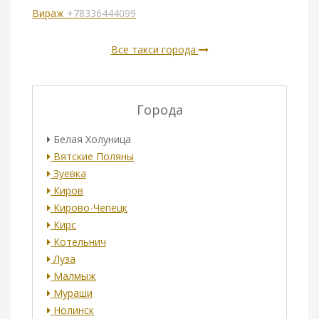
Вираж
+78336444099
Все такси города
Города
Белая Холуница
Вятские Поляны
Зуевка
Киров
Кирово-Чепецк
Кирс
Котельнич
Луза
Малмыж
Мураши
Нолинск