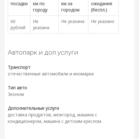
посадки
км по
км за
ожидания
городу
городом
(беспл.)
60
Не
Не указана
Не указано
рублей
указана
Автопарк и доп.услуги
Транспорт
отечественные автомобили и иномарки
Тип авто
Эконом
Дополнительные услуги
доставка продуктов, межгород, машина с
кондиционером, машина с детским креслом.