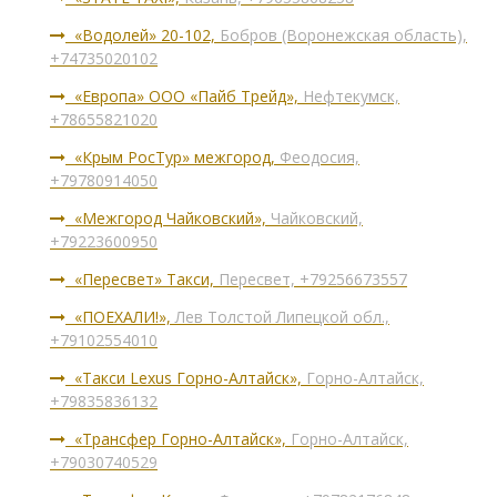
«Водолей» 20-102,
Бобров (Воронежская область),
+74735020102
«Европа» ООО «Пайб Трейд»,
Нефтекумск,
+78655821020
«Крым РосТур» межгород,
Феодосия,
+79780914050
«Межгород Чайковский»,
Чайковский,
+79223600950
«Пересвет» Такси,
Пересвет, +79256673557
«ПОЕХАЛИ!»,
Лев Толстой Липецкой обл.,
+79102554010
«Такси Lexus Горно-Алтайск»,
Горно-Алтайск,
+79835836132
«Трансфер Горно-Алтайск»,
Горно-Алтайск,
+79030740529