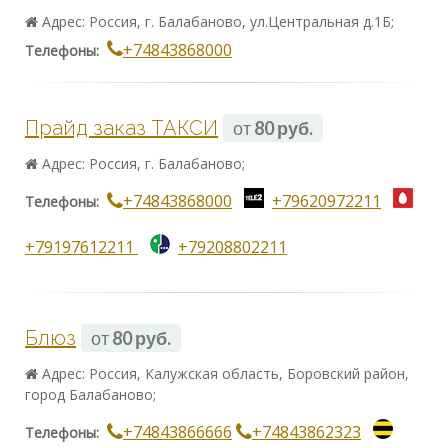
Адрес: Россия, г. Балабаново, ул.Центральная д.1Б;
+74843868000
Телефоны:
Прайд заказ ТАКСИ
от
80 руб.
Адрес: Россия, г. Балабаново;
+74843868000
+79620972211
Телефоны:
+79197612211
+79208802211
Блюз
от
80 руб.
Адрес: Россия, Калужская область, Боровский район,
город Балабаново;
+74843866666
+74843862323
Телефоны: