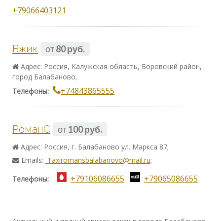
+79066403121
Вжик
от
80 руб.
Адрес: Россия, Калужская область, Боровский район,
город Балабаново;
+74843865555
Телефоны:
РоманС
от
100 руб.
Адрес: Россия, г. Балабаново ул. Маркса 87;
Emails:
Taxiromansbalabanovo@mail.ru;
+79106086655
+79065086655
Телефоны: