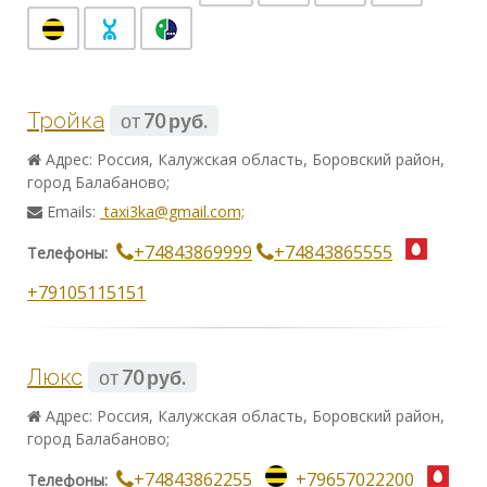
Тройка
от
70 руб.
Адрес: Россия, Калужская область, Боровский район,
город Балабаново;
Emails:
taxi3ka@gmail.com;
+74843869999
+74843865555
Телефоны:
+79105115151
Люкс
от
70 руб.
Адрес: Россия, Калужская область, Боровский район,
город Балабаново;
+74843862255
+79657022200
Телефоны: