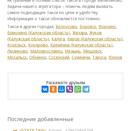
Актуальный и полный список такси в городе Балабаново.
Задача нашего агрегатора – помочь людям вызвать
самое подходящее такси по цене и удобству.
Информация о такси обновляется постоянно.
Такси в других городах:
Белоусово
,
Боровск
,
Ворсино
,
Ермолино (Калужская область)
,
Жиздра
,
Жуков
(Калужская область)
,
Калуга
,
Киров (Калужская область)
,
Козельск
,
Кондрово
,
Кремёнки (Калужская область)
,
Людиново
,
Малоярославец
,
Медынь
,
Мещовск
,
Мосальск
,
Обнинск
,
Сосенский
,
Сухиничи
,
Таруса
,
Юхнов
Раскажите друзьям
Последние добавленные
«STATE TAXI»,
Казань, +79655868258