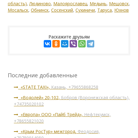
область)
,
Людиново
,
Малоярославец
,
Медынь
,
Мещовск
,
Мосальск
,
Обнинск
,
Сосенский
,
Сухиничи
,
Таруса
,
Юхнов
Раскажите друзьям
Последние добавленные
«STATE TAXI»,
Казань, +79655868258
«Водолей» 20-102,
Бобров (Воронежская область),
+74735020102
«Европа» ООО «Пайб Трейд»,
Нефтекумск,
+78655821020
«Крым РосТур» межгород,
Феодосия,
+79780914050