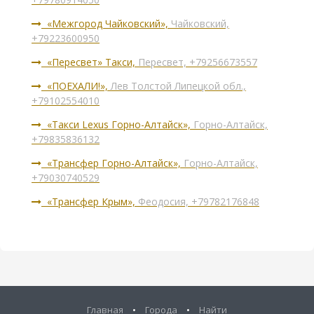
«Межгород Чайковский»,
Чайковский,
+79223600950
«Пересвет» Такси,
Пересвет, +79256673557
«ПОЕХАЛИ!»,
Лев Толстой Липецкой обл.,
+79102554010
«Такси Lexus Горно-Алтайск»,
Горно-Алтайск,
+79835836132
«Трансфер Горно-Алтайск»,
Горно-Алтайск,
+79030740529
«Трансфер Крым»,
Феодосия, +79782176848
Главная
•
Города
•
Найти