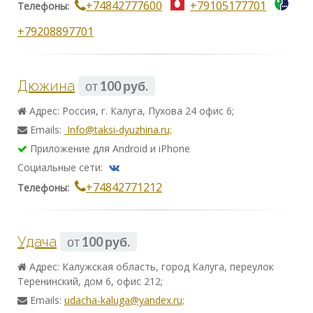
+74842777600
+79105177701
Телефоны:
+79208897701
Дюжина
от
100 руб.
Адрес: Россия, г. Калуга, Пухова 24 офис 6;
Emails:
Info@taksi-dyuzhina.ru;
Приложение для Android и iPhone
Социальные сети:
+74842771212
Телефоны:
Удача
от
100 руб.
Адрес: Калужская область, город Калуга, переулок
Теренинский, дом 6, офис 212;
Emails:
udacha-kaluga@yandex.ru;