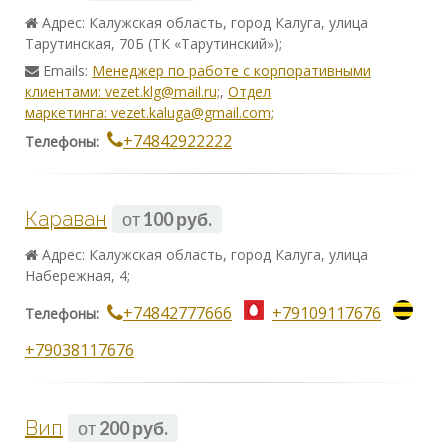
Адрес: Калужская область, город Калуга, улица
Тарутинская, 70Б (ТК «Тарутинский»);
Emails:
Менеджер по работе с корпоративными
клиентами: vezet.klg@mail.ru;
,
Отдел
маркетинга: vezet.kaluga@gmail.com;
+74842922222
Телефоны:
Караван
от
100 руб.
Адрес: Калужская область, город Калуга, улица
Hабережная, 4;
+74842777666
+79109117676
Телефоны:
+79038117676
Вип
от
200 руб.