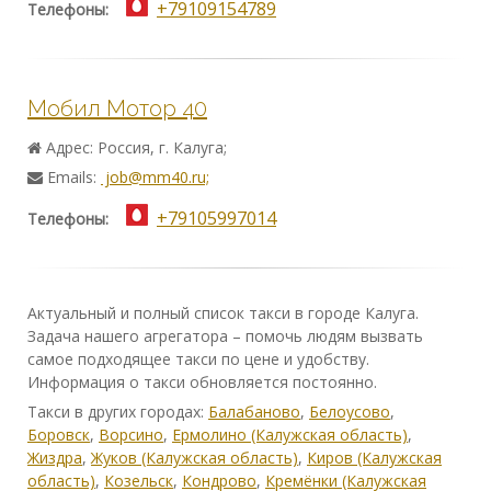
+79109154789
Телефоны:
Мобил Мотор 40
Адрес: Россия, г. Калуга;
Emails:
job@mm40.ru;
+79105997014
Телефоны:
Актуальный и полный список такси в городе Калуга.
Задача нашего агрегатора – помочь людям вызвать
самое подходящее такси по цене и удобству.
Информация о такси обновляется постоянно.
Такси в других городах:
Балабаново
,
Белоусово
,
Боровск
,
Ворсино
,
Ермолино (Калужская область)
,
Жиздра
,
Жуков (Калужская область)
,
Киров (Калужская
область)
,
Козельск
,
Кондрово
,
Кремёнки (Калужская