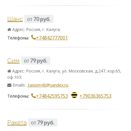
Шанс
от
70 руб.
Адрес: Россия, г. Калуга;
+74842777001
Телефоны:
Сим
от
79 руб.
Адрес: Россия, г. Калуга, ул. Московская, д.247, кор.65,
оф.103;
Emails:
taxisim40@yandex.ru;
+74842595753
+79036365753
Телефоны:
Ракета
от
79 руб.