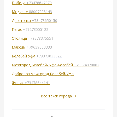
Победа
+73478647979
Модуль+
88007003143
Десяточка
+73478650150
Пегас
+79273555122
Столица
+79378375551
Максим
+79639033333
Белебей Уфа
+79373033322
Межгород Белебей- Уфа-Белебей
+79374878062
Добровоз межгород Белебей-Уфа
Ямщик
+73478644141
Все такси города