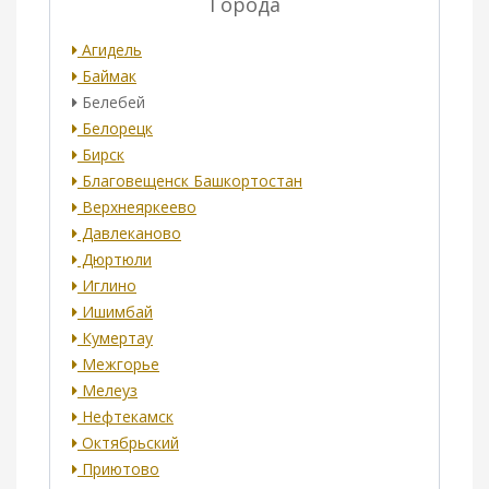
Города
Агидель
Баймак
Белебей
Белорецк
Бирск
Благовещенск Башкортостан
Верхнеяркеево
Давлеканово
Дюртюли
Иглино
Ишимбай
Кумертау
Межгорье
Мелеуз
Нефтекамск
Октябрьский
Приютово