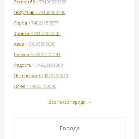
Регион 69
+79109333339
Попутчик
+79108468446
Город
+74823158577
Тройка
+79157033242
Кава
+79065505009
Селена
+74823121243
Радость
+74823151300
Пятерочка
+74823150015
Плюс
+74823150505
Все такси города
Города