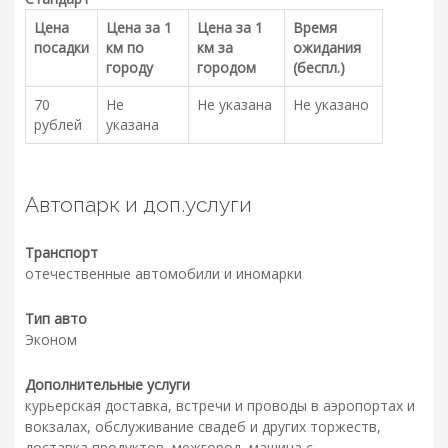
Цена
Цена за 1
Цена за 1
Время
посадки
км по
км за
ожидания
городу
городом
(беспл.)
70
Не
Не указана
Не указано
рублей
указана
Автопарк и доп.услуги
Транспорт
отечественные автомобили и иномарки
Тип авто
Эконом
Дополнительные услуги
курьерская доставка, встречи и проводы в аэропортах и
вокзалах, обслуживание свадеб и других торжеств,
доставка продуктов, межгород, машина с