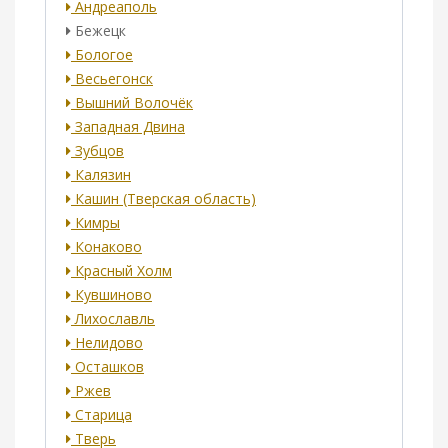
Андреаполь
Бежецк
Бологое
Весьегонск
Вышний Волочёк
Западная Двина
Зубцов
Калязин
Кашин (Тверская область)
Кимры
Конаково
Красный Холм
Кувшиново
Лихославль
Нелидово
Осташков
Ржев
Старица
Тверь