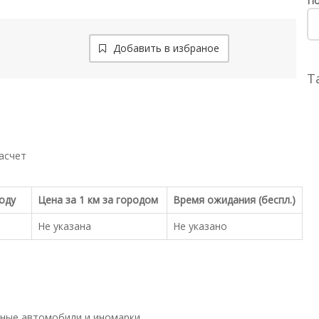
По
Добавить в избраное
Т
асчет
роду
Цена за 1 км за городом
Время ожидания (беспл.)
Не указана
Не указано
ные автомобили и иномарки