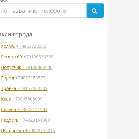
иск
акси города
Холмъ
+74823722035
Регион 69
+79109333339
Попутчик
+79108468446
Город
+74823158577
Тройка
+79157033242
Кава
+79065505009
Селена
+74823121243
Радость
+74823151300
Пятерочка
+74823150015