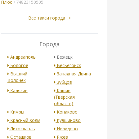
Плюс
+74823150505
Все такси города
Города
Андреаполь
Бежецк
Бологое
Весьегонск
Вышний
Западная Двина
Волочёк
Зубцов
Калязин
Кашин
(Тверская
область)
Кимры
Конаково
Красный Холм
Кувшиново
Лихославль
Нелидово
Осташков
Ржев