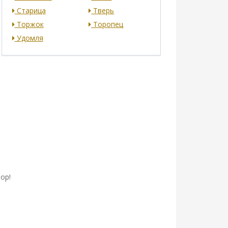
Старица
Тверь
Торжок
Торопец
Удомля
ор!