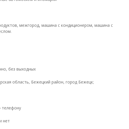
родуктов, межгород, машина с кондиционером, машина с
еслом.
чно, без выходных
ерская область, Бежецкий район, город Бежецк;
о телефону
и нет