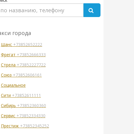
иск
акси города
Шанс
+73852652222
Фрегат
+73852666333
Стрела
+73852227722
Союз
+73852606161
Социальное
Сити
+73852611111
Сибирь
+73852360360
Сервис
+73852334330
Престиж
+73852345252