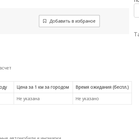
По
Добавить в избраное
Т
асчет
роду
Цена за 1 км за городом
Время ожидания (беспл.)
Не указана
Не указано
ные автомобили и иномарки