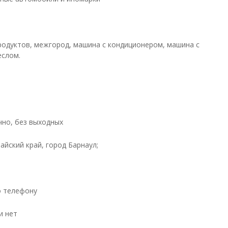
родуктов, межгород, машина с кондиционером, машина с
еслом.
чно, без выходных
айский край, город Барнаул;
о телефону
и нет