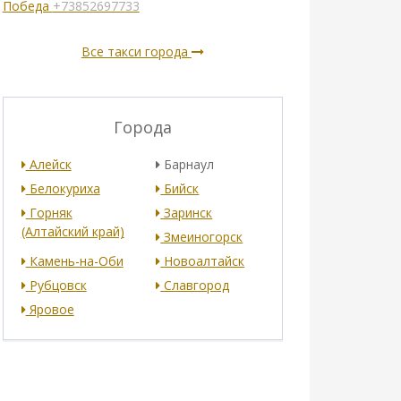
Победа
+73852697733
Все такси города
Города
Алейск
Барнаул
Белокуриха
Бийск
Горняк
Заринск
(Алтайский край)
Змеиногорск
Камень-на-Оби
Новоалтайск
Рубцовск
Славгород
Яровое