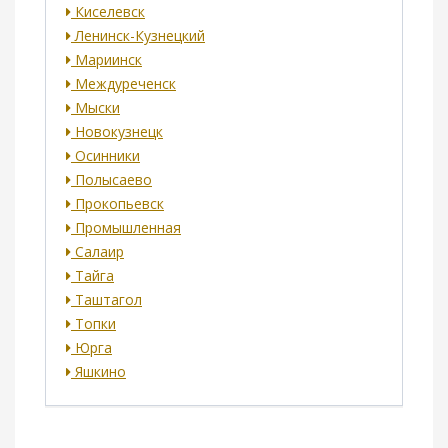
Киселевск
Ленинск-Кузнецкий
Мариинск
Междуреченск
Мыски
Новокузнецк
Осинники
Полысаево
Прокопьевск
Промышленная
Салаир
Тайга
Таштагол
Топки
Юрга
Яшкино