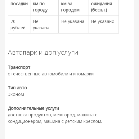
посадки
км по
км за
ожидания
городу
городом
(беспл.)
70
Не
Не указана
Не указано
рублей
указана
Автопарк и доп.услуги
Транспорт
отечественные автомобили и иномарки
Тип авто
Эконом
Дополнительные услуги
доставка продуктов, межгород, машина с
кондиционером, машина с детским креслом.