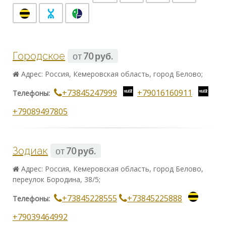
Городское
от
70 руб.
Адрес: Россия, Кемеровская область, город Белово;
+73845247999
+79016160911
Телефоны:
+79089497805
Зодиак
от
70 руб.
Адрес: Россия, Кемеровская область, город Белово,
переулок Бородина, 38/5;
+73845228555
+73845225888
Телефоны:
+79039464992