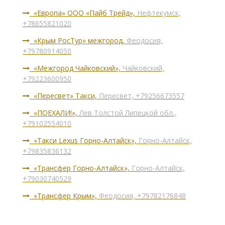
«Европа» ООО «Пайб Трейд»,
Нефтекумск,
+78655821020
«Крым РосТур» межгород,
Феодосия,
+79780914050
«Межгород Чайковский»,
Чайковский,
+79223600950
«Пересвет» Такси,
Пересвет, +79256673557
«ПОЕХАЛИ!»,
Лев Толстой Липецкой обл.,
+79102554010
«Такси Lexus Горно-Алтайск»,
Горно-Алтайск,
+79835836132
«Трансфер Горно-Алтайск»,
Горно-Алтайск,
+79030740529
«Трансфер Крым»,
Феодосия, +79782176848