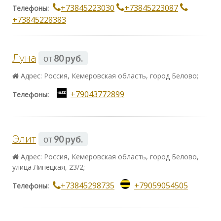
+73845223030
+73845223087
Телефоны:
+73845228383
Луна
от
80 руб.
Адрес: Россия, Кемеровская область, город Белово;
+79043772899
Телефоны:
Элит
от
90 руб.
Адрес: Россия, Кемеровская область, город Белово,
улица Липецкая, 23/2;
+73845298735
+79059054505
Телефоны: