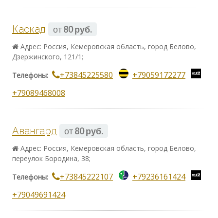
Каскад
от
80 руб.
Адрес: Россия, Кемеровская область, город Белово,
Дзержинского, 121/1;
+73845225580
+79059172277
Телефоны:
+79089468008
Авангард
от
80 руб.
Адрес: Россия, Кемеровская область, город Белово,
переулок Бородина, 38;
+73845222107
+79236161424
Телефоны:
+79049691424