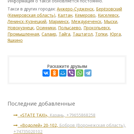
Информация о такси обновляется постоянно.
Такси в других городах:
Анжеро-Судженск
,
Берёзовский
(Кемеровская область)
,
Калтан
,
Кемерово
,
Киселевск
,
Ленинск-Кузнецкий
,
Мариинск
,
Междуреченск
,
Мыски
,
Новокузнецк
,
Осинники
,
Полысаево
,
Прокопьевск
,
Промышленная
,
Салаир
,
Тайга
,
Таштагол
,
Топки
,
Юрга
,
Яшкино
Раскажите друзьям
Последние добавленные
«STATE TAXI»,
Казань, +79655868258
«Водолей» 20-102,
Бобров (Воронежская область),
+74735020102