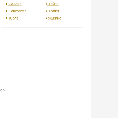
Салаир
Тайга
Таштагол
Топки
Юрга
Яшкино
ор!