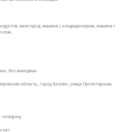
родуктов, межгород, машина с кондиционером, машина с
еслом.
чно, без выходных
меровская область, город Белово, улица Пролетарская,
о телефону
и нет