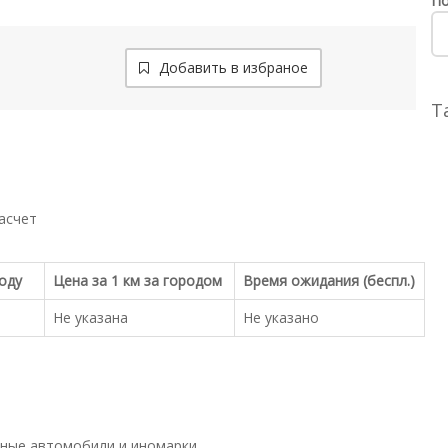
По
Добавить в избраное
Т
асчет
роду
Цена за 1 км за городом
Время ожидания (беспл.)
Не указана
Не указано
ные автомобили и иномарки