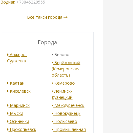
Зодиак
+73845228555
Все такси города
Города
Анжеро-
Белово
Судженск
Берёзовский
(Кемеровская
область)
Калтан
Кемерово
Киселевск
Ленинск-
Кузнецкий
Мариинск
Междуреченск
Мыски
Новокузнецк
Осинники
Полысаево
Прокопьевск
Промышленная