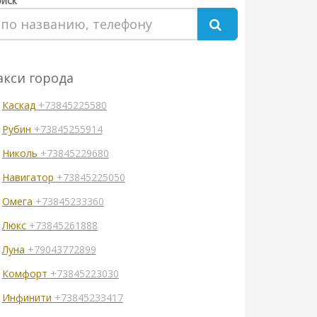
иск
акси города
Каскад
+73845225580
Рубин
+73845255914
Николь
+73845229680
Навигатор
+73845225050
Омега
+73845233360
Люкс
+73845261888
Луна
+79043772899
Комфорт
+73845223030
Инфинити
+73845233417