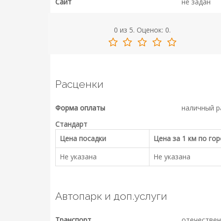
Сайт
не задан
0
из
5.
Оценок:
0
.
Расценки
Форма оплаты
наличный р
Стандарт
Цена посадки
Цена за 1 км по го
Не указана
Не указана
Автопарк и доп.услуги
Транспорт
отечествен