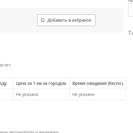
По
Добавить в избраное
Т
асчет
роду
Цена за 1 км за городом
Время ожидания (беспл.)
Не указана
Не указано
ные автомобили и иномарки