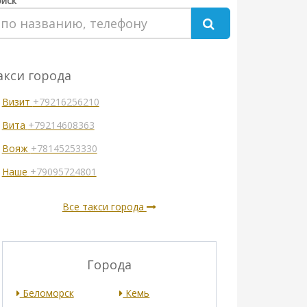
иск
акси города
Визит
+79216256210
Вита
+79214608363
Вояж
+78145253330
Наше
+79095724801
Все такси города
Города
Беломорск
Кемь