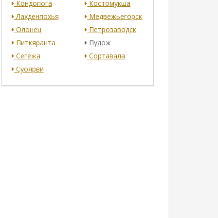
Кондопога
Костомукша
Лахденпохья
Медвежьегорск
Олонец
Петрозаводск
Питкяранта
Пудож
Сегежа
Сортавала
Суоярви