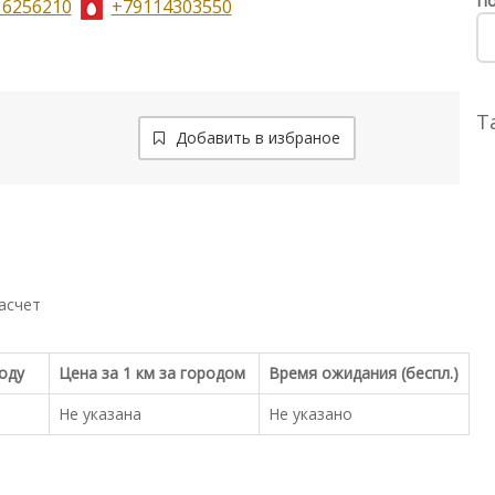
По
16256210
+79114303550
Т
Добавить в избраное
асчет
роду
Цена за 1 км за городом
Время ожидания (беспл.)
Не указана
Не указано