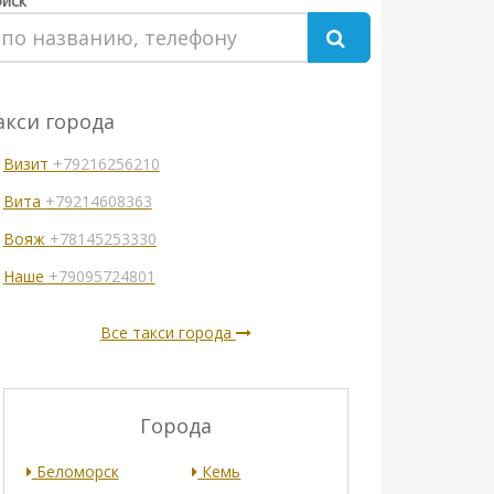
иск
акси города
Визит
+79216256210
Вита
+79214608363
Вояж
+78145253330
Наше
+79095724801
Все такси города
Города
Беломорск
Кемь