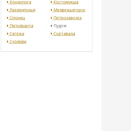
Кондопога
Костомукша
Лахденпохья
Медвежьегорск
Олонец
Петрозаводск
Питкяранта
Пудож
Сегежа
Сортавала
Суоярви