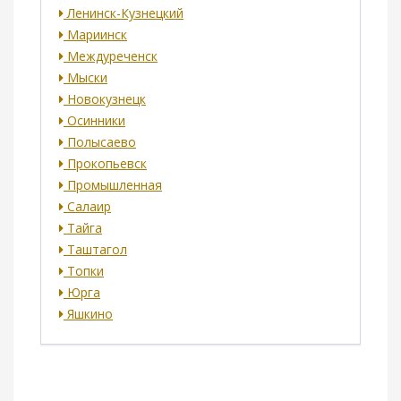
Ленинск-Кузнецкий
Мариинск
Междуреченск
Мыски
Новокузнецк
Осинники
Полысаево
Прокопьевск
Промышленная
Салаир
Тайга
Таштагол
Топки
Юрга
Яшкино