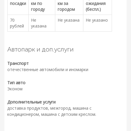
посадки
км по
км за
ожидания
городу
городом
(беспл.)
70
Не
Не указана
Не указано
рублей
указана
Автопарк и доп.услуги
Транспорт
отечественные автомобили и иномарки
Тип авто
Эконом
Дополнительные услуги
доставка продуктов, межгород, машина с
кондиционером, машина с детским креслом.