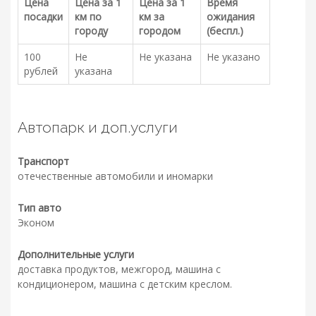
Цена
Цена за 1
Цена за 1
Время
посадки
км по
км за
ожидания
городу
городом
(беспл.)
100
Не
Не указана
Не указано
рублей
указана
Автопарк и доп.услуги
Транспорт
отечественные автомобили и иномарки
Тип авто
Эконом
Дополнительные услуги
доставка продуктов, межгород, машина с
кондиционером, машина с детским креслом.