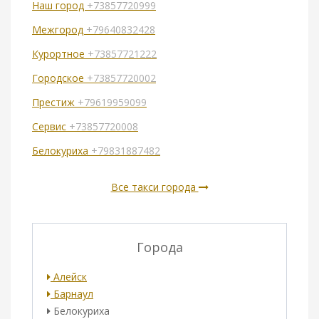
Наш город
+73857720999
Межгород
+79640832428
Курортное
+73857721222
Городское
+73857720002
Престиж
+79619959099
Сервис
+73857720008
Белокуриха
+79831887482
Все такси города
Города
Алейск
Барнаул
Белокуриха