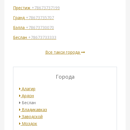
Престиж
+78673737199
Гранд
+78673735707
Бэлла
+78673730070
Беслан
+78673733333
Все такси города
Города
Алагир
Ардон
Беслан
Владикавказ
Заводской
Моздок