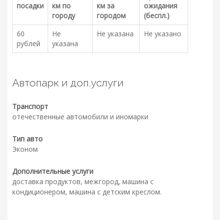
посадки
км по
км за
ожидания
городу
городом
(беспл.)
60
Не
Не указана
Не указано
рублей
указана
Автопарк и доп.услуги
Транспорт
отечественные автомобили и иномарки
Тип авто
Эконом
Дополнительные услуги
доставка продуктов, межгород, машина с
кондиционером, машина с детским креслом.