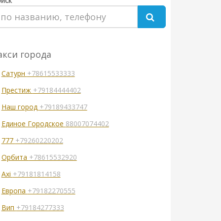
иск
акси города
Сатурн
+78615533333
Престиж
+79184444402
Наш город
+79189433747
Единое Городское
88007074402
777
+79260220202
Орбита
+78615532920
Axi
+79181814158
Европа
+79182270555
Вип
+79184277333