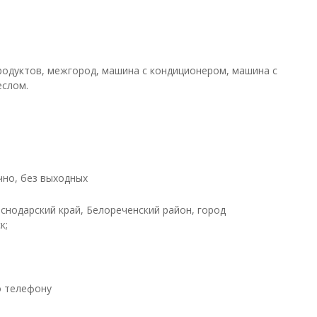
родуктов, межгород, машина с кондиционером, машина с
еслом.
чно, без выходных
аснодарский край, Белореченский район, город
к;
о телефону