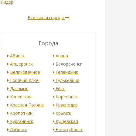
Лидер
Все такси города
Города
Абинск
Анапа
Апшеронск
Белореченск
Великовечное
Геленджик
Горячий Ключ
Гулькевичи
Дагомыс
Ейск
Каневская
Кореновск
Красная Поляна
Краснодар
Кропоткин
Крымск
Курганинск
Кущевская
Лабинск
Новокубанск