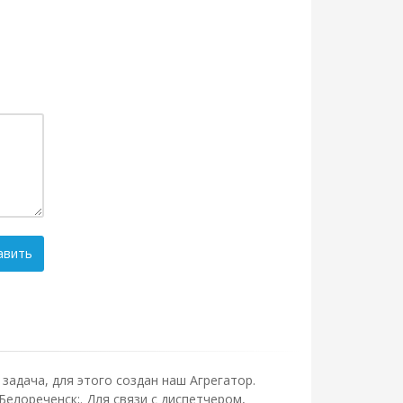
авить
задача, для этого создан наш Агрегатор.
Белореченск;. Для связи с диспетчером,