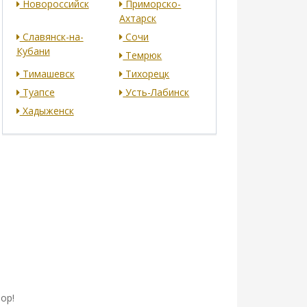
Новороссийск
Приморско-
Ахтарск
Славянск-на-
Сочи
Кубани
Темрюк
Тимашевск
Тихорецк
Туапсе
Усть-Лабинск
Хадыженск
ор!