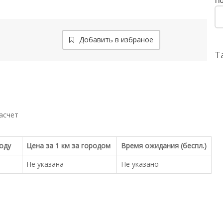
По
Добавить в избраное
Т
асчет
роду
Цена за 1 км за городом
Время ожидания (беспл.)
Не указана
Не указано