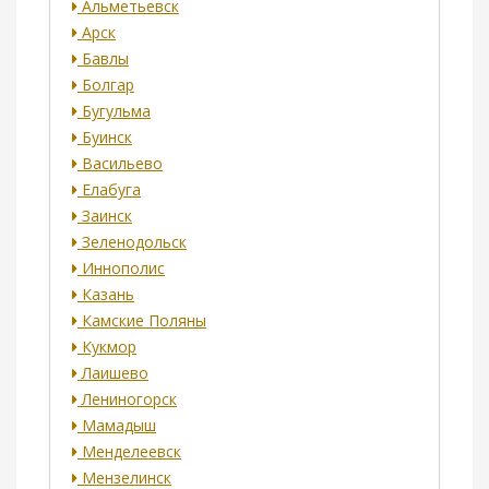
Альметьевск
Арск
Бавлы
Болгар
Бугульма
Буинск
Васильево
Елабуга
Заинск
Зеленодольск
Иннополис
Казань
Камские Поляны
Кукмор
Лаишево
Лениногорск
Мамадыш
Менделеевск
Мензелинск