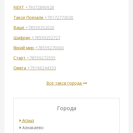
NEXT
+79372890928
Такси Поехали
+79172773030
Ваше
+78559252020
Шафран
+78559252727
Яркий мир
+78559270000
Старт
+78559272555
Омега
+79196244333
Все такси города
Города
Агрыз
Азнакаево