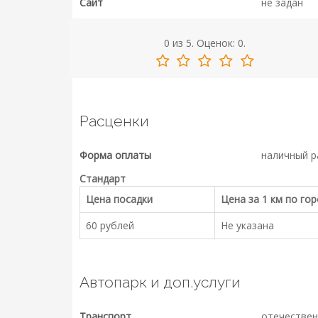
Сайт
не задан
0
из
5.
Оценок:
0
.
Расценки
Форма оплаты
наличный р
Стандарт
Цена посадки
Цена за 1 км по го
60 рублей
Не указана
Автопарк и доп.услуги
Транспорт
отечествен