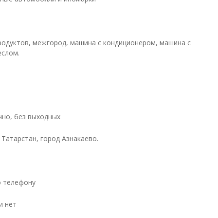
родуктов, межгород, машина с кондиционером, машина с
еслом.
чно, без выходных
 Татарстан, город Азнакаево.
о телефону
и нет