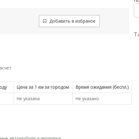
По
Добавить в избраное
Т
асчет
роду
Цена за 1 км за городом
Время ожидания (беспл.)
Не указана
Не указано
ные автомобили и иномарки