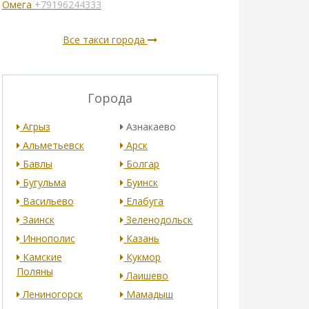
Омега
+79196244333
Все такси города
Города
Агрыз
Азнакаево
Альметьевск
Арск
Бавлы
Болгар
Бугульма
Буинск
Васильево
Елабуга
Заинск
Зеленодольск
Иннополис
Казань
Камские
Кукмор
Поляны
Лаишево
Лениногорск
Мамадыш