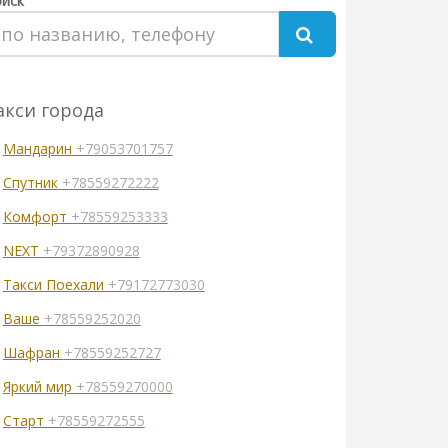
иск
акси города
Мандарин
+79053701757
Спутник
+78559272222
Комфорт
+78559253333
NEXT
+79372890928
Такси Поехали
+79172773030
Ваше
+78559252020
Шафран
+78559252727
Яркий мир
+78559270000
Старт
+78559272555