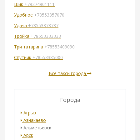
Шик
+79274901111
Удобное
+78553357070
Удача
+78553373737
Тройка
+78553333333
Три татарина
+78553409090
Спутник
+78553385000
Все такси города
Города
Агрыз
Азнакаево
Альметьевск
Арск