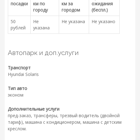
посадки
км по
км за
ожидания
городу
городом
(беспл.)
50
Не
Не указана
Не указано
рублей
указана
Автопарк и доп.услуги
Транспорт
Hyundai Solaris
Тип авто
эконом
Дополнительные услуги
пред-заказ, трансферы, трезвый водитель (двойной
тариф), машина с кондиционером, машина с детским
креслом.