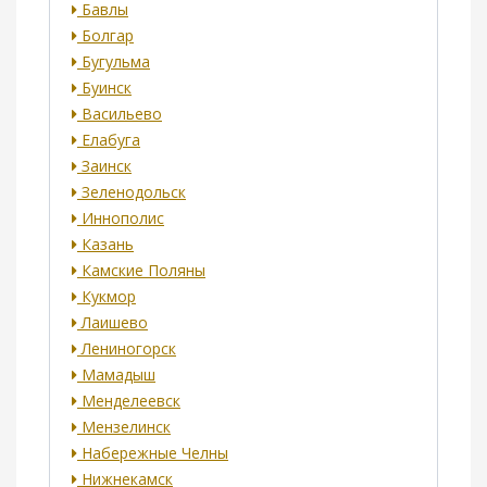
Бавлы
Болгар
Бугульма
Буинск
Васильево
Елабуга
Заинск
Зеленодольск
Иннополис
Казань
Камские Поляны
Кукмор
Лаишево
Лениногорск
Мамадыш
Менделеевск
Мензелинск
Набережные Челны
Нижнекамск