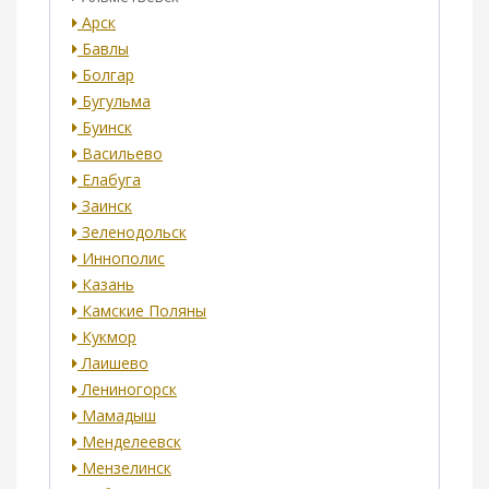
Арск
Бавлы
Болгар
Бугульма
Буинск
Васильево
Елабуга
Заинск
Зеленодольск
Иннополис
Казань
Камские Поляны
Кукмор
Лаишево
Лениногорск
Мамадыш
Менделеевск
Мензелинск