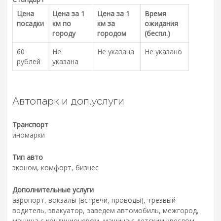
Цена
Цена за 1
Цена за 1
Время
посадки
км по
км за
ожидания
городу
городом
(беспл.)
60
Не
Не указана
Не указано
рублей
указана
Автопарк и доп.услуги
Транспорт
иномарки
Тип авто
эконом, комфорт, бизнес
Дополнительные услуги
аэропорт, вокзалы (встречи, проводы), трезвый
водитель, эвакуатор, заведем автомобиль, межгород,
машина с кондиционером, машина с детским креслом.