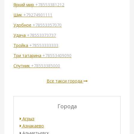
Яркий мир
+78553381212
Шик
+79274901111
Удобное
+78553357070
Удача
+78553373737
Тройка
+78553333333
Три татарина
+78553409090
Спутник
+78553385000
Все такси города
Города
Агрыз
Азнакаево
Альметьевск