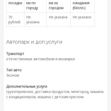
посадки
км по
км за
ожидания
городу
городом
(беспл.)
70
Не
Не указана
Не указано
рублей
указана
Автопарк и доп.услуги
Транспорт
отечественные автомобили и иномарки
Тип авто
Эконом
Дополнительные услуги
грузоперевозки, доставка продуктов, межгород, машина
с кондиционером, машина с детским креслом.