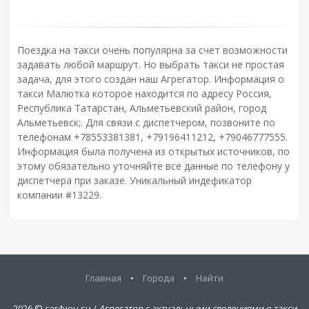
Поездка на такси очень популярна за счет возможности
задавать любой маршрут. Но выбрать такси не простая
задача, для этого создан наш Агрегатор. Информация о
такси Малютка которое находится по адресу Россия,
Республика Татарстан, Альметьевский район, город
Альметьевск;. Для связи с диспетчером, позвоните по
телефонам +78553381381, +79196411212, +79046777555.
Информация была получена из открытых источников, по
этому обязательно уточняйте все данные по телефону у
диспетчера при заказе. Уникальный индефикатор
компании #13229.
Главная
•
Города
•
Найти
2026 ©
car4you.su /
Агрегатор с актуальными сведениями о такси