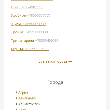
Шик
+79274901111
Удобное
+78553357070
Удача
+78553373737
Тройка
+78553333333
Три татарина
+78553409090
Спутник
+78553385000
Все такси города
Города
Агрыз
Азнакаево
Альметьевск
Арск