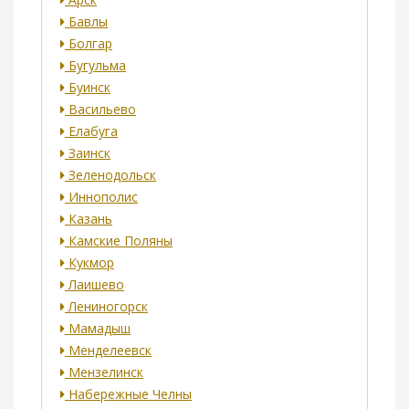
Бавлы
Болгар
Бугульма
Буинск
Васильево
Елабуга
Заинск
Зеленодольск
Иннополис
Казань
Камские Поляны
Кукмор
Лаишево
Лениногорск
Мамадыш
Менделеевск
Мензелинск
Набережные Челны