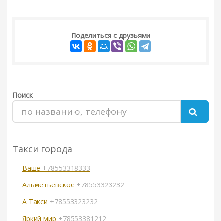
Поделиться с друзьями
Поиск
Такси города
Ваше
+78553318333
Альметьевское
+78553323232
А Такси
+78553323232
Яркий мир
+78553381212