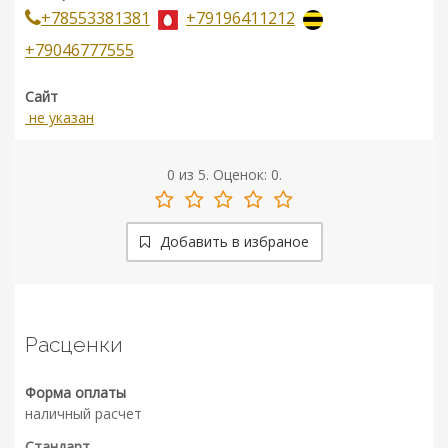
+78553381381
+79196411212
+79046777555
Сайт
не указан
0
из
5.
Оценок:
0
.
Добавить в избраное
Расценки
Форма оплаты
наличный расчет
Стандарт