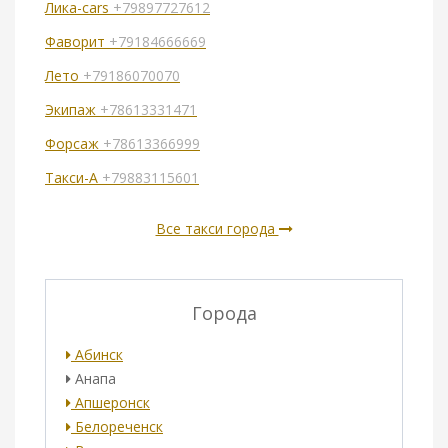
Лика-cars
+79897727612
Фаворит
+79184666669
Лето
+79186070070
Экипаж
+78613331471
Форсаж
+78613366999
Такси-А
+79883115601
Все такси города
Города
Абинск
Анапа
Апшеронск
Белореченск