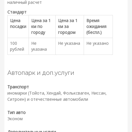
наличный расчет
Стандарт
Цена
Цена за 1
Цена за 1
Время
посадки
км по
км за
ожидания
городу
городом
(беспл.)
100
Не
Не указана
Не указано
рублей
указана
Автопарк и доп.услуги
Транспорт
иномарки (Тойота, Хендай, Фольксваген, Ниссан,
Ситроен) и отечественные автомобили
Тип авто
Эконом
Дополнительные услуги