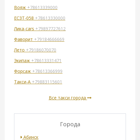
Вояж
+78613339000
ЕСЗТ-058
+78613330000
Лика-cars
+79897727612
Фаворит
+79184666669
Лето
+79186070070
Экипаж
+78613331471
Форсаж
+78613366999
Такси-А
+79883115601
Все такси города
Города
Абинск