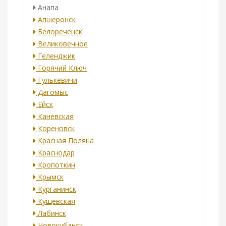
Анапа
Апшеронск
Белореченск
Великовечное
Геленджик
Горячий Ключ
Гулькевичи
Дагомыс
Ейск
Каневская
Кореновск
Красная Поляна
Краснодар
Кропоткин
Крымск
Курганинск
Кущевская
Лабинск
Новокубанск