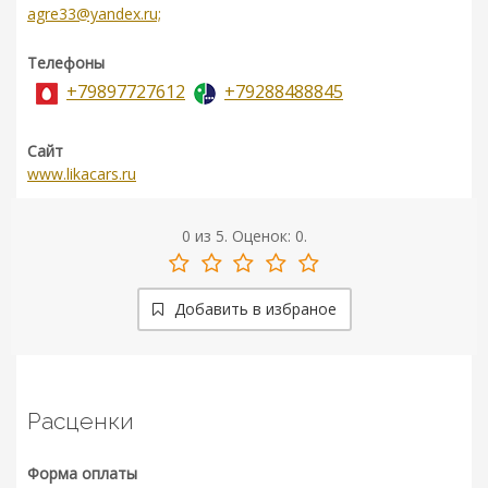
agre33@yandex.ru;
Телефоны
+79897727612
+79288488845
Сайт
www.likacars.ru
0
из
5.
Оценок:
0
.
Добавить в избраное
Расценки
Форма оплаты