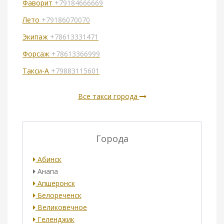
Фаворит
+79184666669
Лето
+79186070070
Экипаж
+78613331471
Форсаж
+78613366999
Такси-А
+79883115601
Все такси города
Города
Абинск
Анапа
Апшеронск
Белореченск
Великовечное
Геленджик