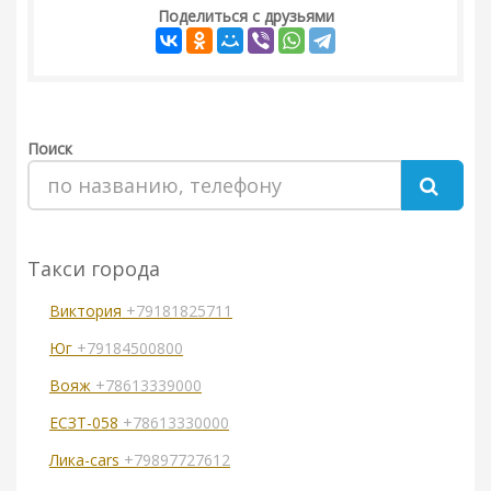
Поделиться с друзьями
Поиск
Такси города
Виктория
+79181825711
Юг
+79184500800
Вояж
+78613339000
ЕСЗТ-058
+78613330000
Лика-cars
+79897727612